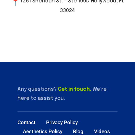
7261 Sheridan St. – Ste 100D Hollywood, FL
33024
Any questions?
Get in touch
.
We’re
here to assist you.
Contact
Privacy Policy
Aesthetics Policy
Blog
Videos