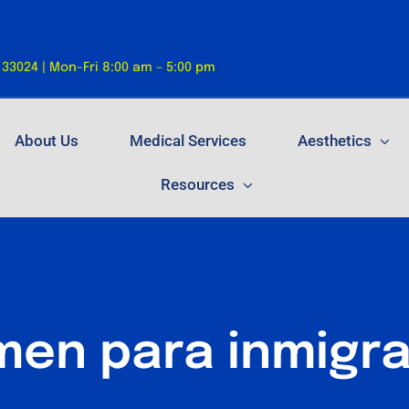
 33024 | Mon-Fri 8:00 am – 5:00 pm
About Us
Medical Services
Aesthetics
Resources
en para inmigr