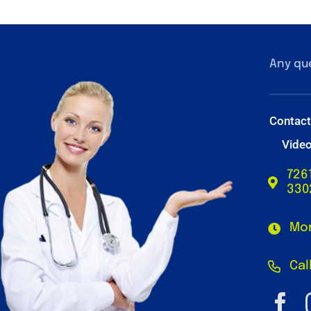
Any qu
Contac
Vide
726
330
Mon
Cal